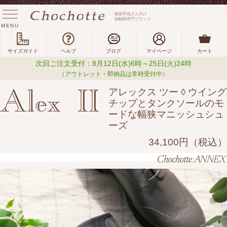
幅狭甲低さん向け
細幅靴専門ブランド
MENU
サイズガイド
ヘルプ
ブログ
マイページ
カート
次回ご注文受付：8月12日(水)6時～25日(火)24時
（アウトレット・即納品は常時受付中）
Alex II
アレックス ツー ◊ ウイング
チップとタンクソールのモ
ードな幅狭マニッシュシュ
ーズ
34,100円（税込）