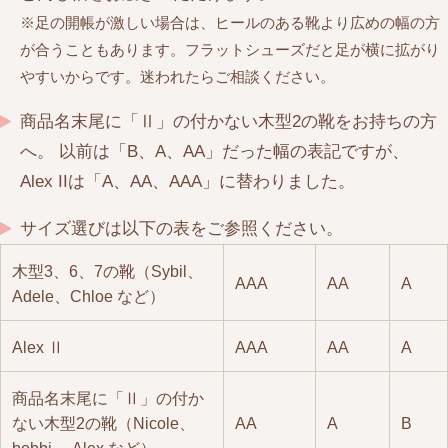
※足の開帳が激しい場合は、ヒールのある靴より広めの幅の方
が合うこともあります。フラットシューズだと足が横に拡がり
やすいからです。迷われたらご相談ください。
商品名末尾に「Ⅱ」の付かない木型2の靴をお持ちの方
へ。 以前は「B、A、AA」だった幅の表記ですが、
Alex IIは「A、AA、AAA」に替わりました。
サイズ選びは以下の表をご参照ください。
木型3、6、7の靴（Sybil、
AAA
AA
A
Adele、Chloe など）
Alex Ⅱ
AAA
AA
A
商品名末尾に「Ⅱ」の付か
ない木型2の靴（Nicole、
AA
A
B